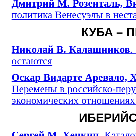
Дмитрий М. Розенталь, В
политика Венесуэлы в нест
КУБА – 
Николай В. Калашников
.
остаются
Оскар Видарте Аревало, 
Перемены в российско-перу
экономических отношениях
ИБЕРИЙС
Сергей М. Хенкин
. Катал