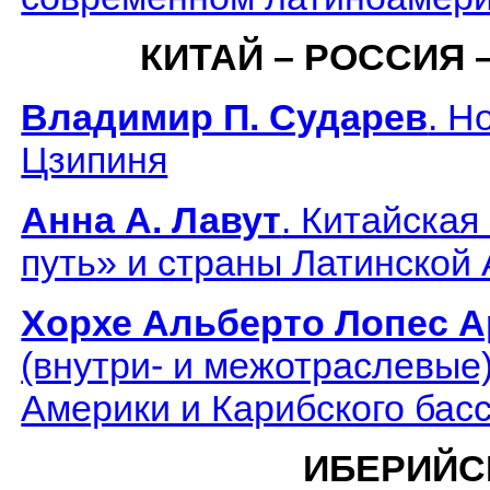
КИТАЙ – РОССИЯ 
Владимир П. Сударев
. Н
Цзипиня
Анна А. Лавут
. Китайская
путь» и страны Латинской
Хорхе Альберто Лопес 
(внутри- и межотраслевые
Америки и Карибского бас
ИБЕРИЙС