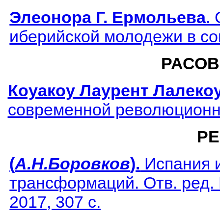
Элеонора Г. Ермольева
.
иберийской молодежи в с
РАСОВ
Коуакоу Лаурент Лалеко
современной революционн
РЕ
(
А.Н.Боровков
).
Испания и
трансформаций. Отв. ред. 
2017, 307 с.