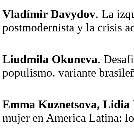
Vladímir Davydov
. La izq
postmodernista y la crisis a
Liudmila Okuneva
. Desaf
populismo. variante brasile
Emma Kuznetsova, Lidia 
mujer en America Latina: l