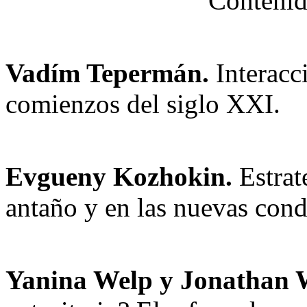
Contenid
Vadím Tepermán.
Interacc
comienzos del siglo XXI.
Еvgueny Kozhokin.
Estrat
antaño y en las nuevas cond
Yanina Welp y Jonathan 