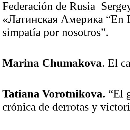
Federación de Rusia Sergey
«Латинская Америка “En La
simpatía por nosotros”.
Marina Chumakova
. El c
Tatiana Vorotnikova.
“El g
crónica de derrotas y victor