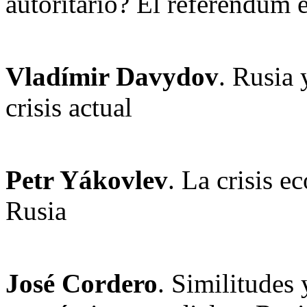
autoritario? El referendum e
Vladímir Davydov
. Rusia 
crisis actual
Petr Yákovlev
. La crisis e
Rusia
José Cordero
. Similitudes 