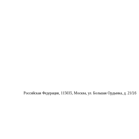
Pоссийская Федерация, 115035, Москва, ул. Большая Ордынка, д. 21
/16