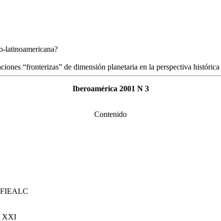
o-latinoamericana?
aciones “fronterizas” de dimensión planetaria en la perspectiva históric
Iberoamérica 2001 N 3
Contenido
la FIEALC
lo XXI