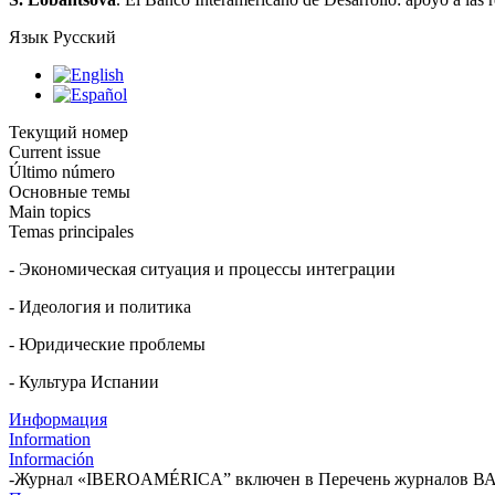
Язык
Русский
Текущий номер
Current issue
Último número
Основные темы
Main topics
Temas principales
- Экономическая ситуация и процессы интеграции
- Идеология и политика
- Юридические проблемы
- Культура Испании
Информация
Information
Información
-Журнал «IBEROAMÉRICA” включен в Перечень журналов ВАК