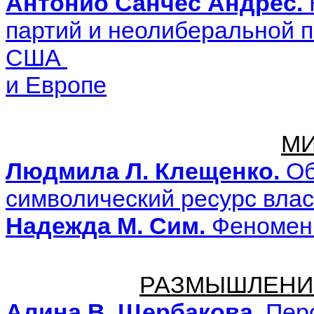
Антонио Санчес Андрес.
партий и неолиберальной п
США
и Европе
МИ
Людмила Л. Клещенко.
Об
символический ресурс влас
Надежда М. Сим.
Феномен 
РАЗМЫШЛЕНИ
Алина В. Щербакова.
Перс