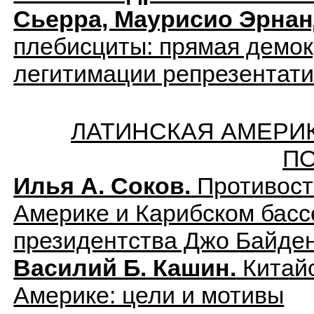
Сьерра, Маурисио Эрнан
плебисциты: прямая демок
легитимации репрезентати
ЛАТИНСКАЯ АМЕРИ
П
Илья А. Соков.
Противост
Америке и Карибском басс
президентства Джо Байде
Василий Б. Кашин.
Китайс
Америке: цели и мотивы