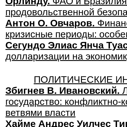
Орлинду.
ФАО и Бразилия:
продовольственной безопа
Антон О. Овчаров.
Финанс
кризисные периоды: особе
Сегундо Элиас Янча Туас
долларизации на экономик
ПОЛИТИЧЕСКИЕ И
Збигнев В. Ивановский.
Л
государство: конфликтно-
ветвями власти
Хайме Андрес Уилчес Ти