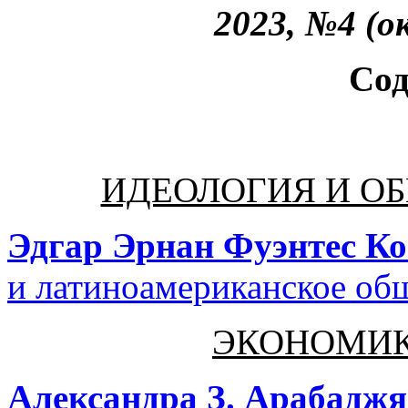
2023, №4 (о
Сод
ИДЕОЛОГИЯ И О
Эдгар Эрнан Фуэнтес Ко
и латиноамериканское об
ЭКОНОМИК
Александра З. Арабадж