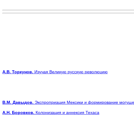
A
.В. Торкунов.
Изучая Великую русскую революцию
В.М. Давыдов.
Экспроприация Мексики и формирование могущ
A
.Н. Боровков.
Колонизация и аннексия Техаса