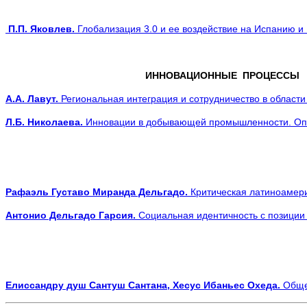
П.П. Яковлев.
Глобализация 3.0 и ее воздействие на Испанию и
ИННОВАЦИОННЫЕ
А.А. Лавут.
Региональная интеграция и сотрудничество в области
Л.Б. Николаева.
Инновации в добывающей промышленности. О
п
ЭК
Рафаэль Густаво Миранда Дельгадо.
Критическая латиноамери
Антонио Дельгадо Гарсия.
Социальная идентичность с позиции
Елиссандру душ Сантуш Сантана, Хесус Ибаньес Охеда.
Обще