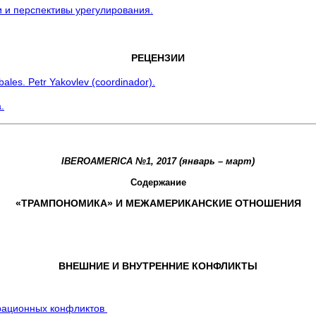
 и перспективы урегулирования.
РЕЦЕНЗИИ
ales. Petr Yakovlev (coordinador).
.
IBERO
A
M
E
RI
C
A
№1,
2017
(январь
– март)
С
од
ер
ж
а
ни
е
«ТРАМПОНОМИКА» И МЕЖАМЕРИКАНСКИЕ ОТНОШЕНИЯ
ВНЕШНИЕ И ВНУТРЕННИЕ КОНФЛИКТЫ
грационных конфликтов