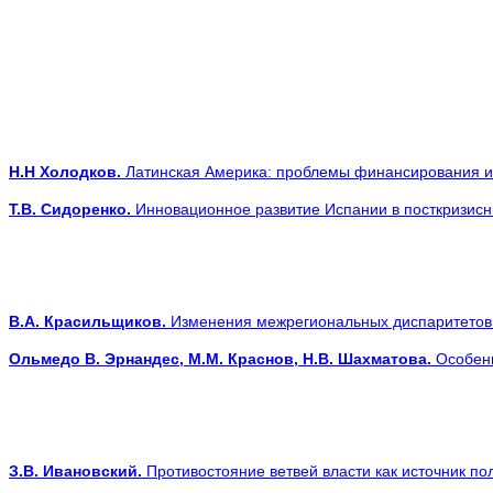
Н.Н Холодков.
Латинская Америка: проблемы финансирования и
Т.В. Сидоренко.
Инновационное развитие Испании в посткризис
В.А. Красильщиков.
Изменения межрегиональных диспаритетов в
Ольмедо В. Эрнандес, М.М. Краснов, Н.В. Шахматова.
Особенн
З.В. Ивановский.
Противостояние ветвей власти как исто