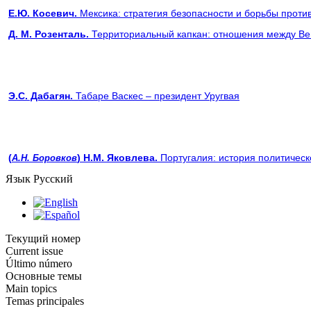
Е.Ю. Косевич.
Мексика: стратегия безопасности и борьбы проти
Д. M. Розенталь.
Территориальный капкан: отношения между Ве
Э.С. Дабагян.
Табаре Васкес – президент Уругвая
(
) Н.М. Яковлева.
Португалия: история политичес
А.Н.
Боровков
Язык
Русский
Текущий номер
Current issue
Último número
Основные темы
Main topics
Temas principales