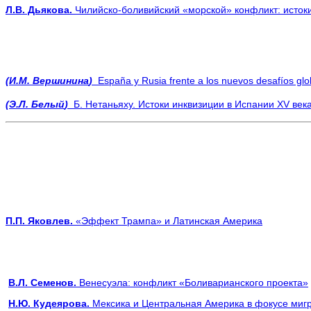
Л.В. Дьякова.
Чилийско-боливийский «морской» конфликт: истоки
(
И
.
М
.
Вершинина
)
España y Rusia frente a los nuevos desafíos glob
(
Э
.
Л
.
Белый
)
Б. Нетаньяху. Истоки инквизиции в Испании XV века
П.П. Яковлев.
«
Эффект
Трампа
» и Латинская Америка
В.Л. Семенов.
Венесуэла: конфликт «Боливарианского проекта»
Н.Ю. Кудеярова.
Мексика и Центральная Америка в фокусе ми