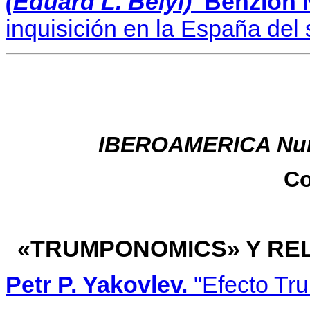
(Eduard L. Belyi)
Benzion 
inquisición en la España del 
IBERO
A
M
E
RI
C
A N
Co
«TRUMPONOMICS» Y RE
Petr P. Yakovlev.
"Efecto Tr