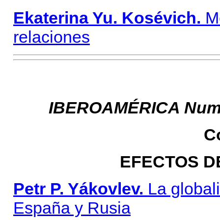
Ekaterina Yu. Kosévich.
M
relaciones
IBEROAMÉRICA Num. 3,
C
EFECTOS D
Petr P. Yákovlev.
La global
España y Rusia