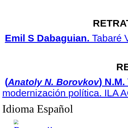
RETRA
Emil S Dabaguian.
Tabaré V
R
(
) N.M.
Anatoly N. Borovkov
modernización política. ILA 
Idioma
Español