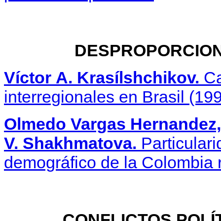
DESPROPORCION
Víctor
А
. Krasílshchikov.
Ca
interregionales en Brasil (19
Olmedo Vargas Hernandez, 
V. Shakhmatova.
Particulari
demográfico de la Colombia r
CONFLICTOS POLÍ