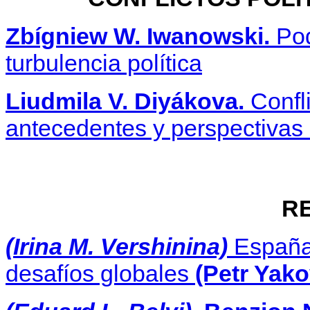
Zbígniew W. Iwanowski.
Pod
turbulencia política
Liudmila V. Diyákova.
Confl
antecedentes y perspectivas 
R
(Irina M. Vershinina)
España 
desafíos globales
(Petr Yak