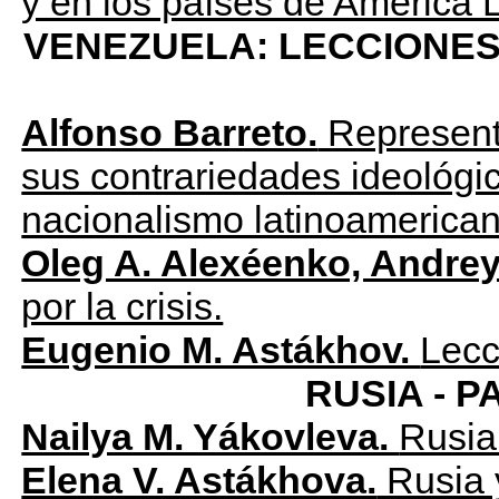
y en los países de América L
VENEZUELA: LECCIONES
Alfonso Barreto.
Representa
sus contrariedades ideológic
nacionalismo latinoamerican
Oleg A. Alexéenko, Andrey
por la crisis.
Eugenio M. Astákhov.
Lecc
RUSIA - P
Nailya M. Yákovleva.
Rusia 
Elena V. Astákhova.
Rusia 