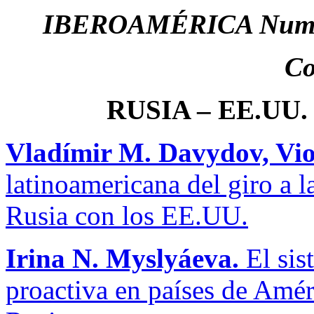
IBEROAMÉRICA Num. 4,
Co
RUSIA – EE.UU
Vladímir M. Davydov, Vio
latinoamericana del giro a l
Rusia con los EE.UU.
Irina
N
.
Mysly
á
eva
.
El sis
proactiva en países de Amér