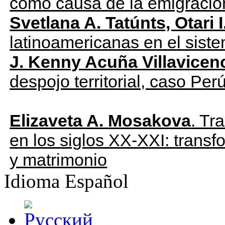
como causa de la emigració
Svetlana A. Tatúnts,
Otari 
latino
americanas en el siste
J. Kenny Acuña Villavicen
despojo territorial, caso Per
CONTEXT
Elizaveta A. Mosakova
. Tr
en los siglos XX-XXI: transfo
y matrimonio
Idioma
Español