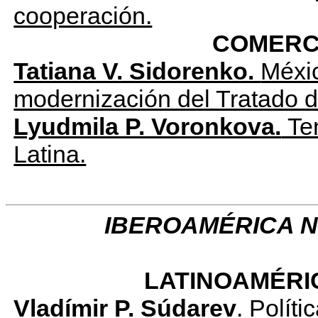
cooperación.
COMERCI
Tatiana V. Sidorenko.
Méxi
modernización del Tratado d
Lyudmila P. Voronkova.
Ten
Latina.
IBEROAMÉRICA Num
Con
LATINOAMÉRICA
Vlad
í
mir P. Súdarev
. Polít