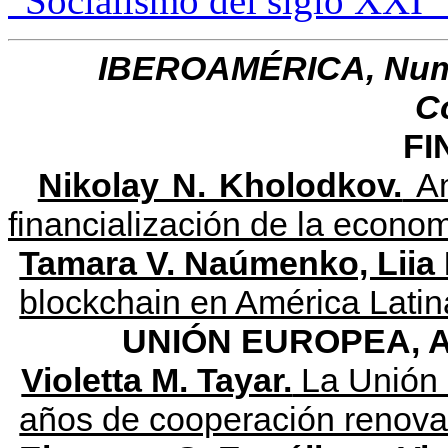
“Socialismo del siglo X
IBEROAMÉRICA, Num. 3
C
FI
Nikolay N. Kholodkov.
Am
financialización de la econo
Tamara V. Naúmenko, Liia
blockchain en América Latin
UNIÓN EUROPEA, A
Violetta M. Tayar.
La Unión 
años de cooperación renov