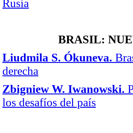
Rusia
BRASIL: NU
Liudmila
S
. Ó
kuneva
.
Bras
derecha
Zbigniew W. Iwanowski.
P
los desafíos del país