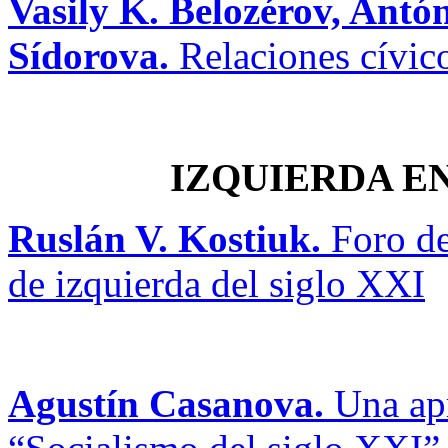
Vasily K. Belozérov, Antó
Sídorova.
Relaciones cívic
IZQUIERDA E
Ruslán V. Kostiuk.
Foro de
de izquierda del siglo XXI
Agustín Casanova.
Una apr