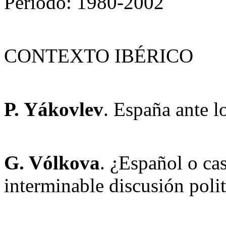
Período: 1980-2002
CONTEXTO IBÉRICO
P. Yákovlev
. España ante l
G. Vólkova
. ¿Español o ca
interminable discusión poli