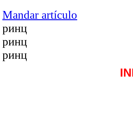
Mandar artículo
ринц
ринц
ринц
I