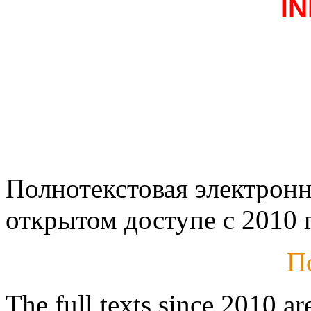
I
Полнотекстовая электронн
открытом доступе с 2010 г
П
The full texts since 2010 ar