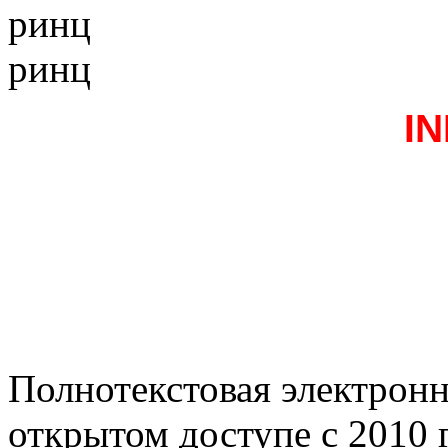
ринц
ринц
I
Полнотекстовая электронн
открытом доступе с 2010 г